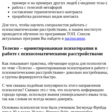
примере и на примерах других людей («видение тела»)
работа с телесной метафорой
составление терапевтического контракта
проработка различных видов контакта
Для того, чтобы научить специалистов работать с
психосоматическими расстройствами, в нашем институте
проводится обучение по программам ТОП. Список
актуальных программ Вы найдете в
расписании
.
Телесно – ориентированная психотерапия в
работе с психосоматическими расстройствами
Как показывает практика, обучающие курсы для психологов
по теме «Телесно – ориентированная психотерапия в работе с
психоматическими расстройствами» довольно востребованы,
а группы формируются быстро.
С чем связана подобная популярность этого направления
психологии? Связано это с тем, что получить информацию
гораздо проще, используя знания универсального языка тела,
так как словам не всегда можно доверять.
Основана психология тела была учеником Зигмунда Фрейда
еще в 30-х годах 20 века. Именно Райх, являющийся