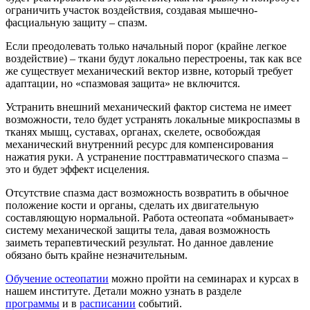
ограничить участок воздействия, создавая мышечно-
фасциальную защиту – спазм.
Если преодолевать только начальный порог (крайне легкое
воздействие) – ткани будут локально перестроены, так как все
же существует механический вектор извне, который требует
адаптации, но «спазмовая защита» не включится.
Устранить внешний механический фактор система не имеет
возможности, тело будет устранять локальные микроспазмы в
тканях мышц, суставах, органах, скелете, освобождая
механический внутренний ресурс для компенсирования
нажатия руки. А устранение посттравматического спазма –
это и будет эффект исцеления.
Отсутствие спазма даст возможность возвратить в обычное
положение кости и органы, сделать их двигательную
составляющую нормальной. Работа остеопата «обманывает»
систему механической защиты тела, давая возможность
заиметь терапевтический результат. Но данное давление
обязано быть крайне незначительным.
Обучение остеопатии
можно пройти на семинарах и курсах в
нашем институте. Детали можно узнать в разделе
программы
и в
расписании
событий.