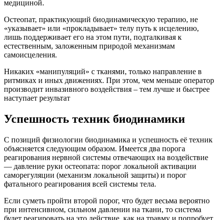
медициной.
Остеопат, практикующий биодинамическую терапию, не
«указывает» или «прокладывает» телу путь к исцелению,
лишь поддерживает его на этом пути, подталкивая к
естественным, заложенным природой механизмам
самоисцеления.
Никаких «манипуляций» с тканями, только направление в
ритмиках и иных движениях. При этом, чем меньше оператор
производит инвазивного воздействия – тем лучше и быстрее
наступает результат
Успешность техник биодинамики
С позиций физиологии биодинамика и успешность её техник
объясняется следующим образом. Имеется два порога
реагирования нервной системы отвечающих на воздействие
— давление руки остеопата: порог локальной активации
саморегуляции (механизм локальной защиты) и порог
фатального реагирования всей системы тела.
Если суметь пройти второй порог, что будет весьма вероятно
при интенсивном, сильном давлении на ткани, то система
будет реагировать на это действие, как на травму и попробует