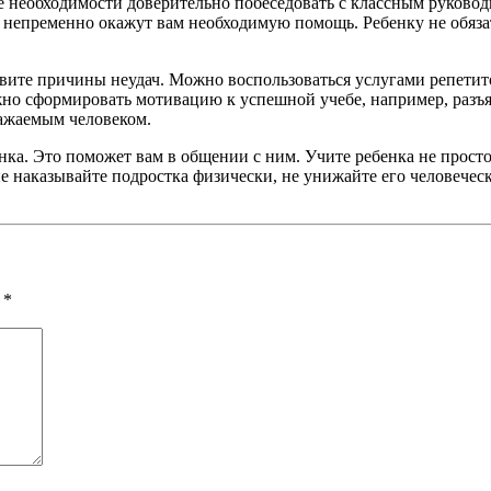
чае необходимости доверительно побеседовать с классным руков
непременно окажут вам необходимую помощь. Ребенку не обязат
вите причины неудач. Можно воспользоваться услугами репетитор
но сформировать мотивацию к успешной учебе, например, разъяс
ажаемым человеком.
нка. Это поможет вам в общении с ним. Учите ребенка не прост
не наказывайте подростка физически, не унижайте его человеческ
ы
*