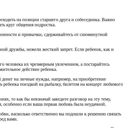
реходить на позиции старшего друга и собеседника. Важно
ать круг общения подростка.
склонности и привычки, сдерживайтесь от сиюминутной
ной дружбы, нежели жесткий запрет. Если ребенок, как и
ого человека их чрезмерным увлечением, а постарайтесь
жительное действие ребенка.
й денег на личные нужды, например, на приобретение
ь ребенка поездкой на рыбалку, билетом на концерт любимого
ях, то как бы невзначай заведите разговор на эту тему,
я, особенно если ваша первая любовь была неудачной.
любви, насколько ответственно вы подошли к решению связать
ред вами.