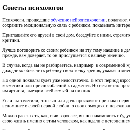
Советы психологов
Психологи, прошедшие
обучение нейропсихологии
, полагают,
сохранить эмоциональную связь с ребенком, показывать интерес
Приглашайте его друзей в свой дом, беседуйте с ними, стреми
критики.
Лучше поговорить со своим ребенком на эту тему наедине в де
прежде, вам доверяет, то он прислушается к вашему мнению.
В случае, когда вы не разбираетесь, например, в современной 
доходчиво объяснить ребенку свою точку зрения, уважая и мне
Но одной похвалы будет уже недостаточно. В этот период взр
косметики или приспособлений к гаджетам. Но незаметно прос
им артиста, выездом всей семьей на пикник.
Если вы заметили, что сын или дочь проявляют признаки первой
вспомните о своей первой любви, о своих эмоциях и переживани
Можно рассказать, как, став взрослее, вы познакомились с бу
свою жизнь именно с этим человеком, как ждали с нетерпением 