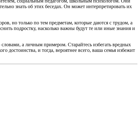
одителем, социальным педагогом, школьным психологом. Они
ельно знать об этих беседах. Он может интерпретировать их
ов, но только по тем предметам, которые даются с трудом, а
нить подростку, насколько важны будут те или иные знания и
о словами, а личным примером. Старайтесь избегать вредных
ого достоинства, и тогда, вероятнее всего, ваша семья избежит