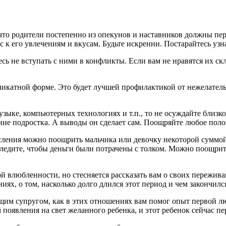
 что родители постепенно из опекунов и наставников должны пе
 к его увлечениям и вкусам. Будьте искренни. Постарайтесь узн
тесь не вступать с ними в конфликты. Если вам не нравятся их 
ликатной форме. Это будет лучшей профилактикой от нежелатель
музыке, компьютерных технологиях и т.п., то не осуждайте близк
ние подростка. А выводы он сделает сам. Поощряйте любое поло
осления можно поощрить мальчика или девочку некоторой суммо
ледите, чтобы деньги были потрачены с толком. Можно поощрит
 влюбленности, но стесняется рассказать вам о своих переживани
ях, о том, насколько долго длился этот период и чем закончилс
дущим супругом, как в этих отношениях вам помог опыт первой 
появления на свет желанного ребенка, и этот ребенок сейчас пе