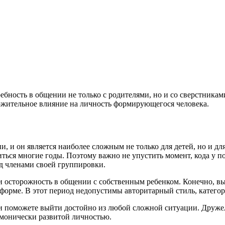
ребность в общении не только с родителями, но и со сверстника
ожительное влияние на личность формирующегося человека.
, и он является наиболее сложным не только для детей, но и дл
ться многие годы. Поэтому важно не упустить момент, кода у по
ед членами своей группировки.
и осторожность в общении с собственным ребенком. Конечно, вы
форме. В этот период недопустимы авторитарный стиль, категор
и поможете выйти достойно из любой сложной ситуации. Друже
рмонически развитой личностью.